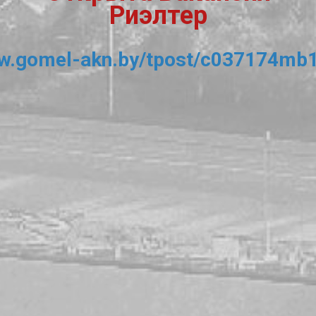
Риэлтер
ww.gomel-akn.by/tpost/c037174mb1-o