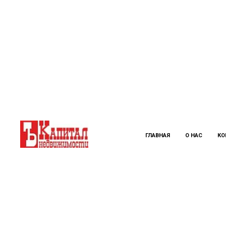
Verification: 67e64cec08f80e9b
ГЛАВНАЯ
О НАС
КО